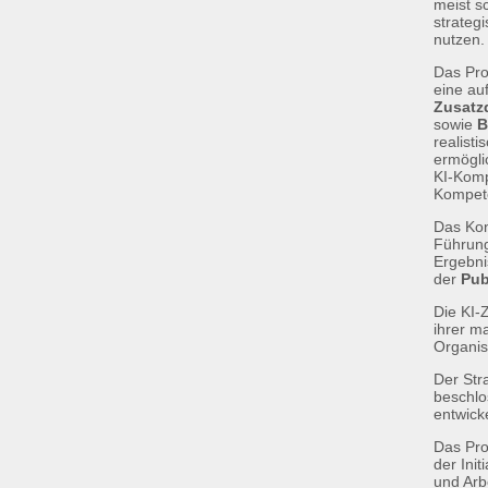
meist s
strateg
nutzen.
Das Pro
eine au
Zusatzq
sowie
B
realist
ermögli
KI-Komp
Kompete
Das Kon
Führung
Ergebni
der
Pub
Die KI-
ihrer m
Organis
Der Str
beschlo
entwick
Das Pro
der Init
und Arb