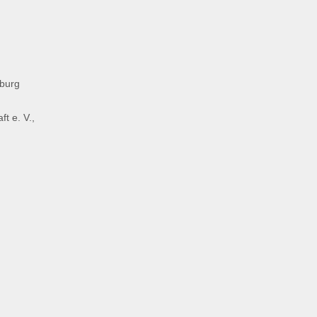
eburg
t e. V.,