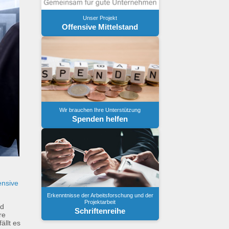
Unser Projekt
Offensive Mittelstand
Wir brauchen Ihre Unterstützung
Spenden helfen
ensive
Erkenntnisse der Arbeitsforschung und der
Projektarbeit
nd
Schriftenreihe
re
llt es