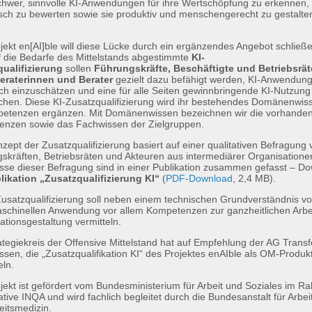
chwer, sinnvolle KI-Anwendungen für ihre Wertschöpfung zu erkennen,
isch zu bewerten sowie sie produktiv und menschengerecht zu gestalte
jekt en[AI]ble will diese Lücke durch ein ergänzendes Angebot schließ
f die Bedarfe des Mittelstands abgestimmte
KI-
ualifizierung
sollen
Führungskräfte, Beschäftigte und Betriebsrät
eraterinnen und Berater
gezielt dazu befähigt werden, KI-Anwendun
isch einzuschätzen und eine für alle Seiten gewinnbringende KI-Nutzung
chen. Diese KI-Zusatzqualifizierung wird ihr bestehendes Domänenwi
etenzen ergänzen. Mit Domänenwissen bezeichnen wir die vorhande
nzen sowie das Fachwissen der Zielgruppen.
zept der Zusatzqualifizierung basiert auf einer qualitativen Befragung 
skräften, Betriebsräten und Akteuren aus intermediärer Organisatione
sse dieser Befragung sind in einer Publikation zusammen gefasst – D
likation „Zusatzqualifizierung KI“
(
PDF-Download
, 2,4 MB).
Zusatzqualifizierung soll neben einem technischen Grundverständnis v
aschinellen Anwendung vor allem Kompetenzen zur ganzheitlichen Arbe
ationsgestaltung vermitteln.
ategiekreis der Offensive Mittelstand hat auf Empfehlung der AG Transf
ssen, die „Zusatzqualifikation KI“ des Projektes enAIble als OM-Produk
eln.
jekt ist gefördert vom Bundesministerium für Arbeit und Soziales im 
iative INQA und wird fachlich begleitet durch die Bundesanstalt für Arbe
eitsmedizin.