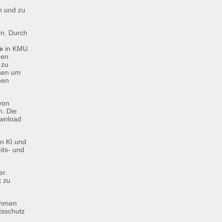
n und zu
en. Durch
e
in KMU
gen
 zu
ssen um
nen
von
n. Die
ownload
on KI und
its- und
er
t zu
Rahmen
itsschutz