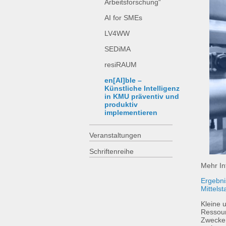
Arbeitsforschung“
AI for SMEs
LV4WW
SEDiMA
resiRAUM
en[AI]ble –
Künstliche Intelligenz
in KMU präventiv und
produktiv
implementieren
Veranstaltungen
Schriftenreihe
Mehr In
Ergebni
Mittelst
Kleine 
Ressour
Zwecke 