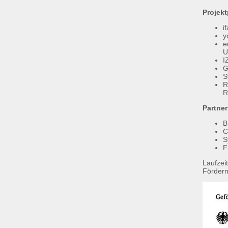
Projekt
i
y
e
U
I
G
S
R
R
Partner
B
C
S
F
Laufzei
Förder