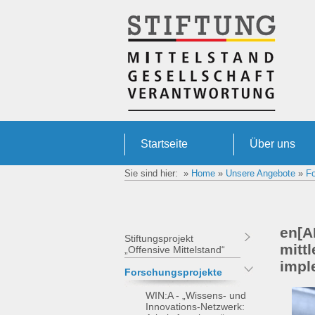
Startseite
Über uns
Sie sind hier: »
Home
»
Unsere Angebote
»
Fo
en[AI
Stiftungsprojekt
mitt
„Offensive Mittelstand“
impl
Forschungsprojekte
WIN:A - „Wissens- und
Innovations-Netzwerk: